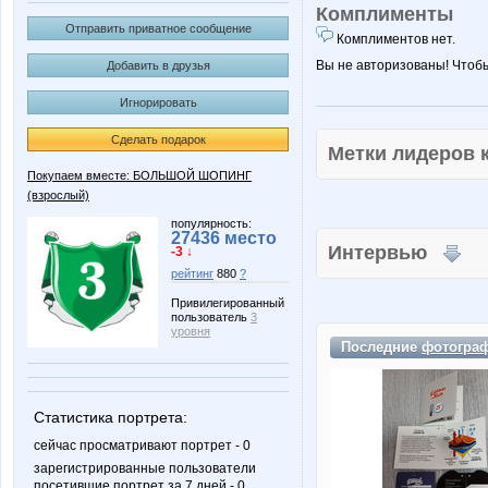
Комплименты
Отправить приватное сообщение
Комплиментов нет.
Вы не авторизованы! Чтоб
Добавить в друзья
Игнорировать
Сделать подарок
Метки лидеров
Покупаем вместе: БОЛЬШОЙ ШОПИНГ
(взрослый)
популярность:
27436 место
Интервью
-3 ↓
рейтинг
880
?
Привилегированный
пользователь
3
уровня
Последние
фотогра
Статистика портрета:
сейчас просматривают портрет - 0
зарегистрированные пользователи
посетившие портрет за 7 дней - 0